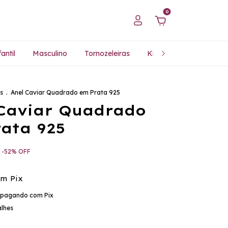
0
antil
Masculino
Tornozeleiras
Kits Especiais
Pres
s
.
Anel Caviar Quadrado em Prata 925
Caviar Quadrado
ata 925
-
52
%
OFF
om
Pix
pagando com Pix
alhes