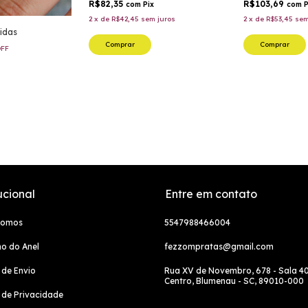
R$82,35
R$103,69
com
Pix
com
P
2
x
de
R$42,45
sem juros
2
x
de
R$53,45
sem
ridas
Comprar
Comprar
FF
ucional
Entre em contato
Somos
5547988466004
o do Anel
fezzompratas@gmail.com
a de Envio
Rua XV de Novembro, 678 - Sala 40
Centro, Blumenau - SC, 89010-000
a de Privacidade