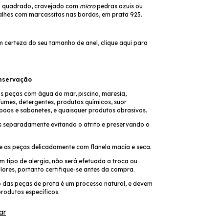
o quadrado, cravejado com
micro
pedras azuis ou
alhes com marcassitas nas bordas, em prata 925.
m certeza do seu tamanho de anel,
clique aqui
para
nservação
as peças com água do mar, piscina, maresia,
fumes, detergentes, produtos químicos, suor
poos e sabonetes, e quaisquer produtos abrasivos.
 separadamente evitando o atrito e preservando o
pe as peças delicadamente com flanela macia e seca.
 tipo de alergia, não será efetuada a troca ou
lores, portanto certifique-se antes da compra.
 das peças de prata é um processo natural, e devem
rodutos específicos.
ar