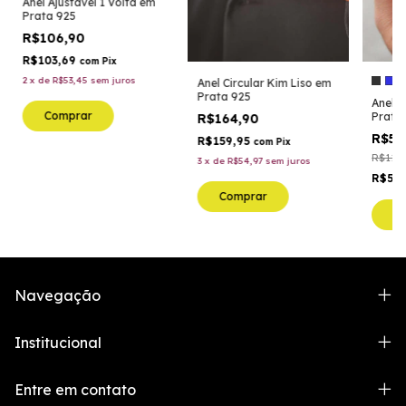
Anel Ajustável 1 Volta em
Prata 925
R$106,90
R$103,69
com
Pix
2
x
de
R$53,45
sem juros
Anel Circular Kim Liso em
Prata 925
Anel 
Comprar
Prata
R$164,90
R$54
R$159,95
com
Pix
R$114,
3
x
de
R$54,97
sem juros
R$53,
Comprar
C
Navegação
Institucional
Entre em contato