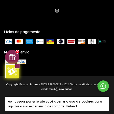
Meios de pagamento
Meios de envio
4
Copyright Fezzom Pratas - 35031879000113 - 2026. Todos os direitos reservados.
Ao navegar por este site
você aceita o uso de cookies
para
agilizar a sua experiência de compra.
Entendi