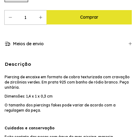
Meios de envio
Descrição
Piercing de encaixe em formato de cobra texturizada com cravação
de zircônias verdes. Em prata 925 com banho de ródio branco. Peça
unitária.
Dimensões: 1,4 x 1 x 0,3 cm
O tamanho dos piercings fakes pode variar de acordo com a
regulagem da peça.
Cuidados e conservação
Evite contato das peças com água do mar, piscina, maresia,