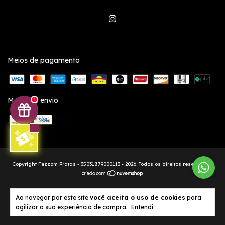
Meios de pagamento
Meios de envio
4
Copyright Fezzom Pratas - 35031879000113 - 2026. Todos os direitos reservados.
Ao navegar por este site
você aceita o uso de cookies
para
agilizar a sua experiência de compra.
Entendi