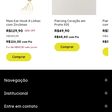
Maxi Ear Hook 8 Linhas
Piercing Coração em
Pierci
com Zircônias
Prata 925
com Z
R$129,90
R$49,90
R$39
-
32
%
OFF
R$189,90
R$64,9
R$48,40
com
Pix
R$126,00
R$38
com
Pix
3
x
de
R$43,30
sem juros
C
Navegação
Institucional
Entre em contato