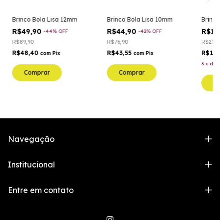
Brinco Bola Lisa 12mm
Brinco Bola Lisa 10mm
Brinco
R$49,90
R$44,90
R$12
-
44
%
OFF
-
42
%
OFF
R$89,90
R$76,90
R$219,
R$48,40
R$43,55
R$12
com
Pix
com
Pix
3
x
de
Comprar
Comprar
C
Navegação
Institucional
Entre em contato