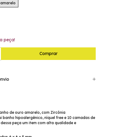
 amarelo
a peça!
nvio
banho de ouro amarelo, com Zircônia
i banho hipoalergênico, níquel free e 10 camadas de
 dessa peça um item com alta qualidade e
dra: 6 x 6 x 5 mm