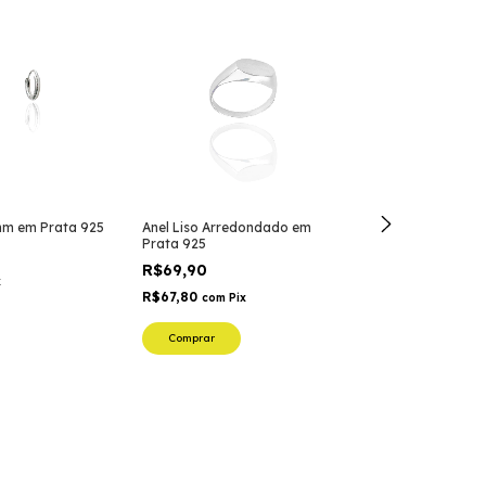
Frete grátis
 mm em Prata 925
Anel Liso Arredondado em
Anel Circular E
Prata 925
Envelhecida em
R$69,90
R$139,90
x
R$67,80
R$135,70
com
Pix
com
P
3
x
de
R$46,63
sem
Comprar
Comprar