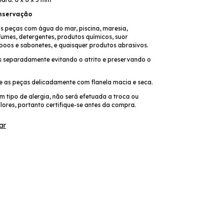
nservação
as peças com água do mar, piscina, maresia,
fumes, detergentes, produtos químicos, suor
poos e sabonetes, e quaisquer produtos abrasivos.
 separadamente evitando o atrito e preservando o
pe as peças delicadamente com flanela macia e seca.
 tipo de alergia, não será efetuada a troca ou
lores, portanto certifique-se antes da compra.
ar