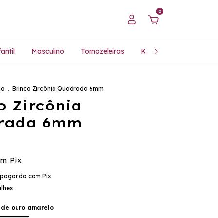
0
antil
Masculino
Tornozeleiras
Kits Especiais
Pres
no
.
Brinco Zircônia Quadrada 6mm
o Zircônia
rada 6mm
om
Pix
pagando com Pix
alhes
 de ouro amarelo