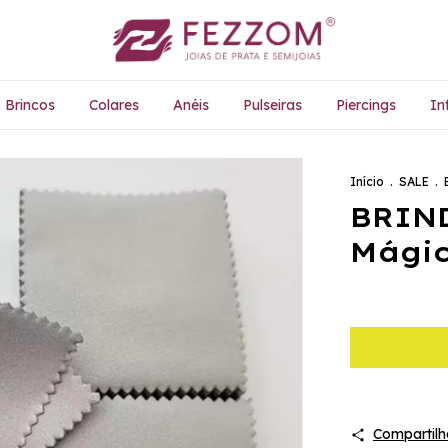
Brincos
Colares
Anéis
Pulseiras
Piercings
Inf
Início
.
SALE
.
BRIND
Mágic
Compartilh