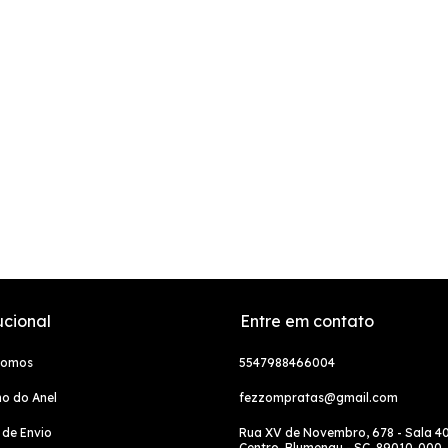
ucional
Entre em contato
Somos
5547988466004
o do Anel
fezzompratas@gmail.com
a de Envio
Rua XV de Novembro, 678 - Sala 40
Centro, Blumenau - SC, 89010-000