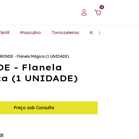
0
antil
Masculino
Tornozeleiras
Kits Especiais
Pres
BRINDE - Flanela Mágica (1 UNIDADE)
E - Flanela
a (1 UNIDADE)
ar