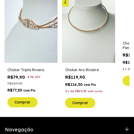
Choke
Penél
R$10
R$10
2
x
de
Choker Tripla Riviera
Choker Aro Rivieira
R$79,90
R$119,90
-
47
%
OFF
C
R$149,90
R$116,30
com
Pix
R$77,50
com
Pix
2
x
de
R$59,95
sem juros
Comprar
Comprar
Navegação