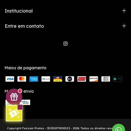
Institucional
Entre em contato
Meios de pagamento
Meios de envio
4
Copyright Fezzom Pratas - 35031879000113 - 2026. Todos os direitos reservados.