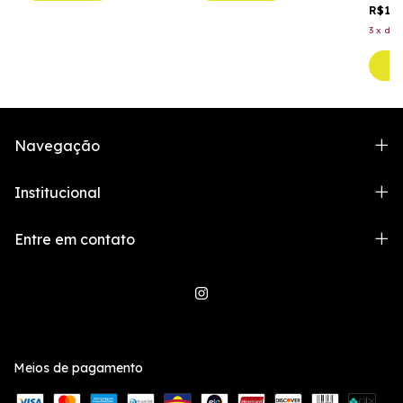
R$15
3
x
de
C
Navegação
Institucional
Entre em contato
Meios de pagamento