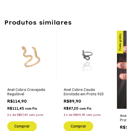
Produtos similares
Frete grátis
Anel Cobra Cravejada
Anel Cobra Cauda
Regulável
Enrolada em Prata 925
R$114,90
R$89,90
R$111,45
R$87,20
com
Pix
com
Pix
2
x
de
R$57,45
sem juros
2
x
de
R$44,95
sem juros
Anel C
Prata
Comprar
Comprar
R$16