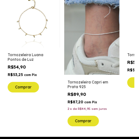
Tornozeleira Luana
Tornoz
Pontos de Luz
R$54
R$54,90
R$53,
R$53,25
com
Pix
Tornozeleira Capri em
C
Prata 925
Comprar
R$89,90
R$87,20
com
Pix
2
x
de
R$44,95
sem juros