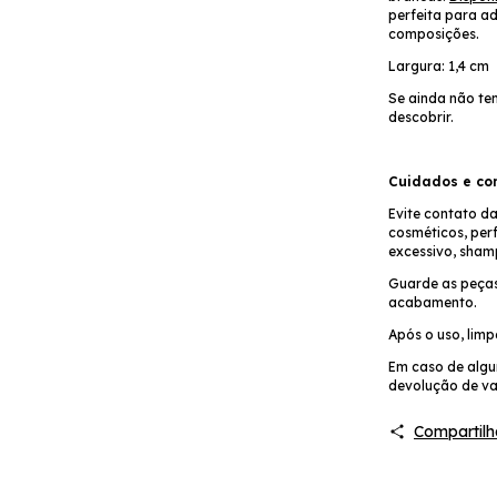
perfeita para ad
composições.
Largura: 1,4 cm
Se ainda não te
descobrir.
Cuidados e co
Evite contato d
cosméticos, per
excessivo, sham
Guarde as peças
acabamento.
Após o uso, lim
Em caso de algum
devolução de va
Compartilh