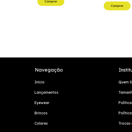
Comprar
Comprar
Navegação
Instit
Início
Quem 
Lançamentos
Tamanh
Eyewear
Polític
Brincos
Polític
Colares
Trocas 