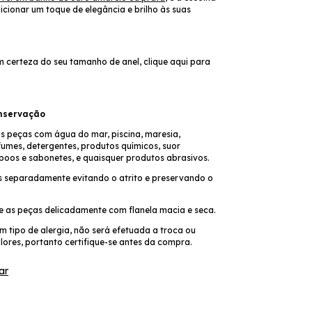
icionar um toque de elegância e brilho às suas
m certeza do seu tamanho de anel,
clique aqui
para
nservação
as peças com água do mar, piscina, maresia,
fumes, detergentes, produtos químicos, suor
poos e sabonetes, e quaisquer produtos abrasivos.
 separadamente evitando o atrito e preservando o
pe as peças delicadamente com flanela macia e seca.
 tipo de alergia, não será efetuada a troca ou
lores, portanto certifique-se antes da compra.
ar