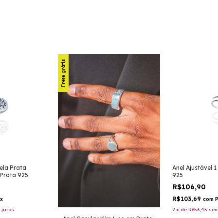
Frete grátis
tela Prata
Anel Ajustável 
 Prata 925
925
R$106,90
R$103,69
ix
com
P
 juros
2
x
de
R$53,45
sem