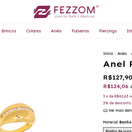
Brincos
Colares
Anéis
Pulseiras
Piercings
Inf
Início
.
Anéis
.
Anel 
R$127,9
R$124,06
3
x de
R$42,63
s
3% de desconto
Ver mais det
Material:
Banho
Banho de ouro