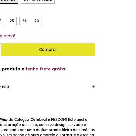
8
23
24
20
a peça!
e produto e
tenha frete grátis!
nvio
Pilar
da Coleção
Celebrate
FEZZOM! Este anel é
declaração de estilo, com seu design curvado e
 realçado por uma deslumbrante fileira de zircônias
ível em banho de ouro amarelo ou prata
, é a escolha