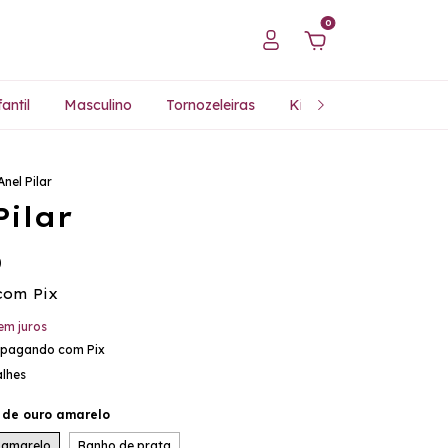
0
antil
Masculino
Tornozeleiras
Kits Especiais
Pres
Anel Pilar
Pilar
0
com
Pix
em juros
pagando com Pix
alhes
 de ouro amarelo
 amarelo
Banho de prata