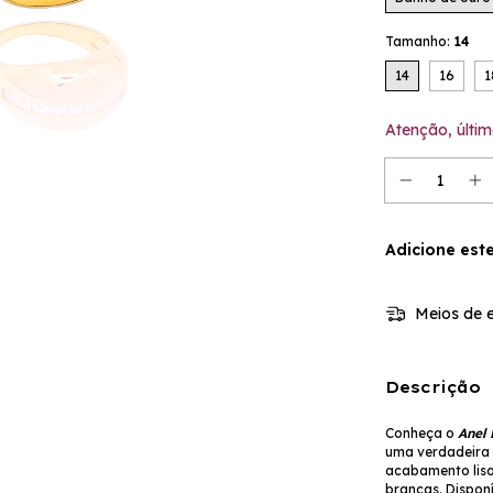
Tamanho:
14
14
16
1
Atenção, últim
Adicione est
Meios de e
Descrição
Conheça o
Anel 
uma verdadeira 
acabamento liso,
brancas.
Dispon