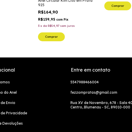
Anel Circular Kim Liso em Prata
925
Comprar
R$164,90
R$159,95
com
Pix
3
x
de
R$54,97
sem juros
Comprar
ucional
Entre em contato
Somos
5547988466004
o do Anel
fezzompratas@gmail.com
a de Envio
Rua XV de Novembro, 678 - Sala 40
Centro, Blumenau - SC, 89010-000
a de Privacidade
e Devoluções