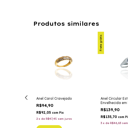
Produtos similares
Frete grátis
Anel Carol Cravejado
Anel Circular Es
Envelhecida em
R$94,90
R$139,90
R$92,05
com
Pix
R$135,70
com
P
2
x
de
R$47,45
sem juros
3
x
de
R$46,63
sem