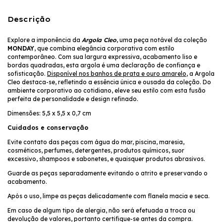
Descrição
Explore a imponência da
Argola Cleo
, uma peça notável da coleção
MONDAY
, que combina elegância corporativa com estilo
contemporâneo. Com sua largura expressiva, acabamento liso e
bordas quadradas, esta argola é uma declaração de confiança e
sofisticação.
Disponível nos banhos de prata e ouro amarelo
, a Argola
Cleo destaca-se, refletindo a essência única e ousada da coleção. Do
ambiente corporativo ao cotidiano, eleve seu estilo com esta fusão
perfeita de personalidade e design refinado.
Dimensões: 5,5 x 5,5 x 0,7 cm
Cuidados e conservação
Evite contato das peças com água do mar, piscina, maresia,
cosméticos, perfumes, detergentes, produtos químicos, suor
excessivo, shampoos e sabonetes, e quaisquer produtos abrasivos.
Guarde as peças separadamente evitando o atrito e preservando o
acabamento.
Após o uso, limpe as peças delicadamente com flanela macia e seca.
Em caso de algum tipo de alergia, não será efetuada a troca ou
devolução de valores, portanto certifique-se antes da compra.