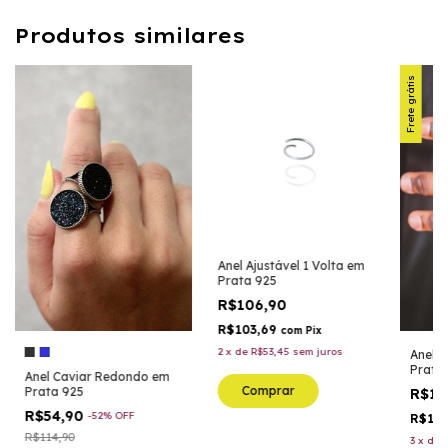
Produtos similares
Frete grátis
Anel Ajustável 1 Volta em
Prata 925
R$106,90
R$103,69
com
Pix
2
x
de
R$53,45
sem juros
Anel C
Prata
Anel Caviar Redondo em
Comprar
Prata 925
R$16
R$54,90
-
52
%
OFF
R$15
R$114,90
3
x
de