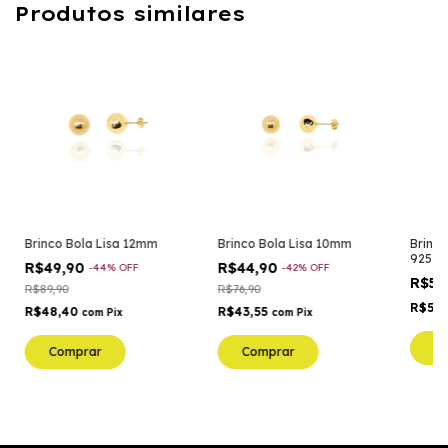
Produtos similares
Brinco Bola Lisa 12mm
Brinco Bola Lisa 10mm
Brinco
925 
R$49,90
R$44,90
-
44
%
OFF
-
42
%
OFF
R$59
R$89,90
R$76,90
R$58
R$48,40
R$43,55
com
Pix
com
Pix
C
Comprar
Comprar