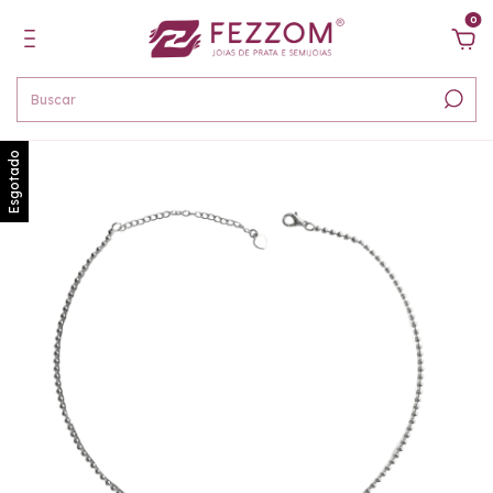
0
Esgotado