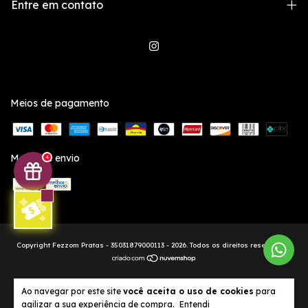
Entre em contato
Meios de pagamento
Meios de envio
4
Copyright Fezzom Pratas - 35031879000113 - 2026. Todos os direitos reservados.
Ao navegar por este site
você aceita o uso de cookies
para
agilizar a sua experiência de compra.
Entendi