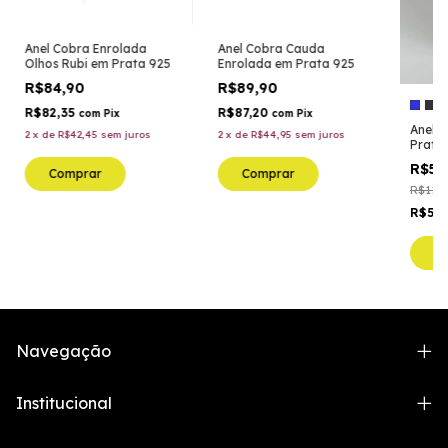
Anel Cobra Enrolada
Anel Cobra Cauda
Olhos Rubi em Prata 925
Enrolada em Prata 925
R$84,90
R$89,90
R$82,35
R$87,20
com
Pix
com
Pix
Anel 
2
x
de
R$42,45
sem juros
2
x
de
R$44,95
sem juros
Prata
R$54
Comprar
Comprar
R$114,
R$53,
C
Navegação
Institucional