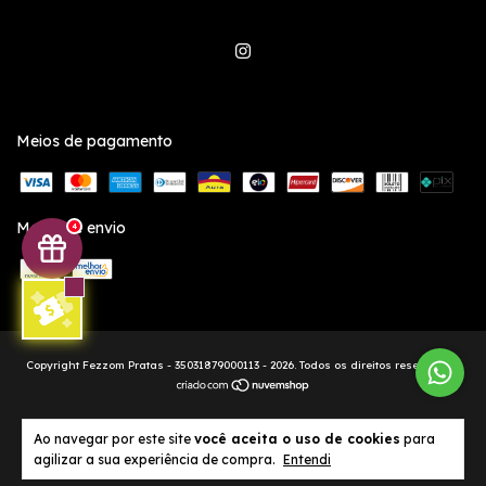
Meios de pagamento
Meios de envio
4
Copyright Fezzom Pratas - 35031879000113 - 2026. Todos os direitos reservados.
Ao navegar por este site
você aceita o uso de cookies
para
agilizar a sua experiência de compra.
Entendi