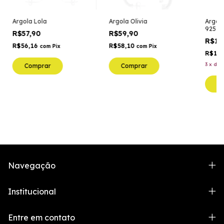
Argola Lola
Argola Olivia
Argola
925
R$57,90
R$59,90
R$13
R$56,16
R$58,10
com
Pix
com
Pix
R$135
3
x
de
Comprar
Comprar
C
Navegação
Institucional
Entre em contato