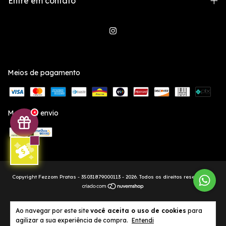
Entre em contato
Meios de pagamento
Meios de envio
4
Copyright Fezzom Pratas - 35031879000113 - 2026. Todos os direitos reservados.
Ao navegar por este site
você aceita o uso de cookies
para
agilizar a sua experiência de compra.
Entendi