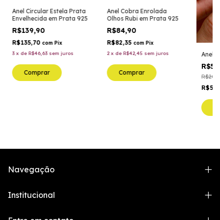
Anel Circular Estela Prata
Anel Cobra Enrolada
Envelhecida em Prata 925
Olhos Rubi em Prata 925
R$139,90
R$84,90
R$135,70
R$82,35
com
Pix
com
Pix
3
x
de
R$46,63
sem juros
2
x
de
R$42,45
sem juros
Anel B
R$59
Comprar
Comprar
R$209,
R$58
C
Navegação
Institucional