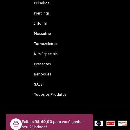
Pulseiras
Piercings
Infantil
Masculino
Tornozeleiras
Kits Especiais
Presentes
Berloques
SALE
Todos os Produtos
Meios de pagamento
Faltam
R$ 49,90
para você ganhar
seu 2º brinde!