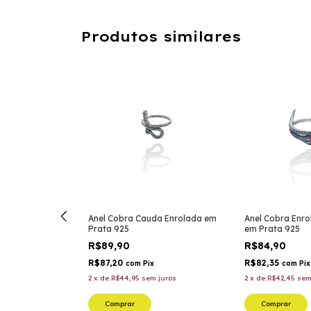
Produtos similares
ejado
Anel Cobra Cauda Enrolada em
Anel Cobra Enro
Prata 925
em Prata 925
R$89,90
R$84,90
R$87,20
R$82,35
com
Pix
com
Pix
juros
2
x
de
R$44,95
sem juros
2
x
de
R$42,45
sem
Comprar
Comprar