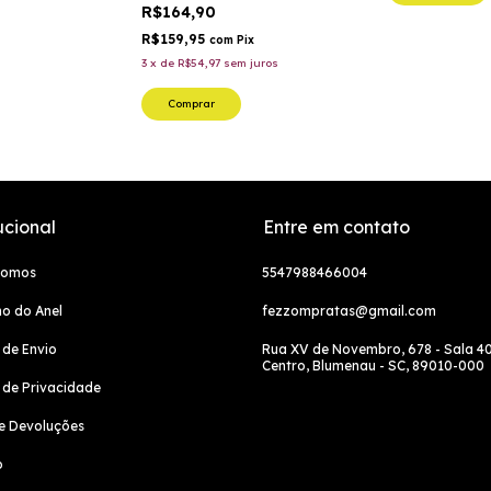
R$164,90
R$159,95
com
Pix
3
x
de
R$54,97
sem juros
Comprar
ucional
Entre em contato
Somos
5547988466004
o do Anel
fezzompratas@gmail.com
a de Envio
Rua XV de Novembro, 678 - Sala 40
Centro, Blumenau - SC, 89010-000
a de Privacidade
e Devoluções
o