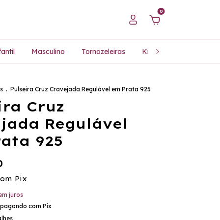
0
antil
Masculino
Tornozeleiras
Kits Especiais
Pres
s
.
Pulseira Cruz Cravejada Regulável em Prata 925
ira Cruz
jada Regulável
ata 925
0
com
Pix
em juros
pagando com Pix
alhes