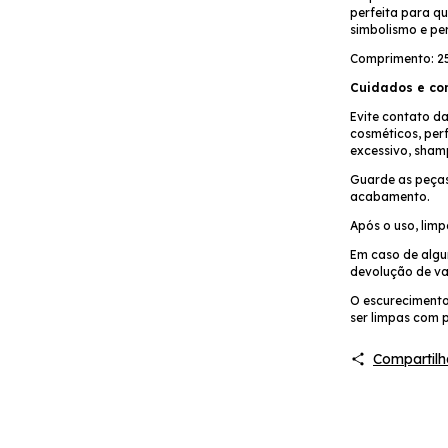
perfeita para q
simbolismo e pe
Comprimento: 
Cuidados e co
Evite contato d
cosméticos, per
excessivo, sham
Guarde as peças
acabamento.
Após o uso, lim
Em caso de algum
devolução de va
O escurecimento
ser limpas com 
Compartilh