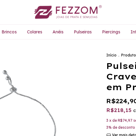
Brincos
Colares
Anéis
Pulseiras
Piercings
Inf
Início
.
Produto
Pulse
Crave
em Pr
R$224,9
R$218,15
3
x de
R$74,97
s
3% de desconto
Ver mais det