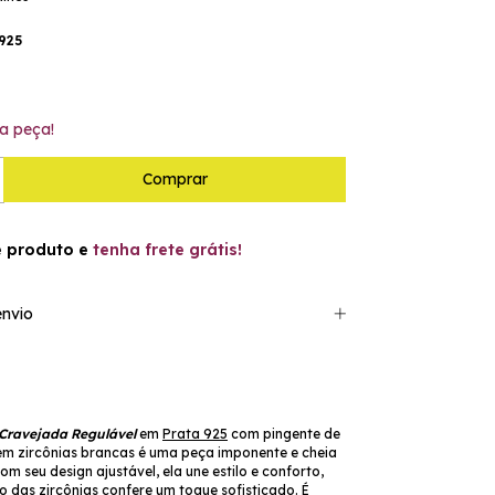
925
a peça!
e produto e
tenha frete grátis!
nvio
 Cravejada
Regulável
em
Prata 925
com pingente de
em zircônias brancas é uma peça imponente e cheia
om seu design ajustável, ela une estilo e conforto,
o das zircônias confere um toque sofisticado. É