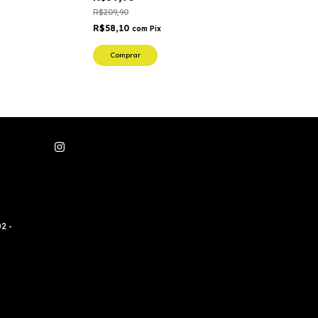
R$209,90
R$58,10
com
Pix
Comprar
2 -