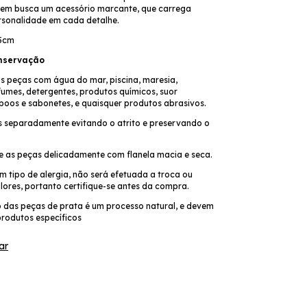
uem busca um acessório marcante, que carrega
rsonalidade em cada detalhe.
25cm
nservação
as peças com água do mar, piscina, maresia,
fumes, detergentes, produtos químicos, suor
poos e sabonetes, e quaisquer produtos abrasivos.
 separadamente evitando o atrito e preservando o
pe as peças delicadamente com flanela macia e seca.
 tipo de alergia, não será efetuada a troca ou
lores, portanto certifique-se antes da compra.
 das peças de prata é um processo natural, e devem
produtos específicos
ar