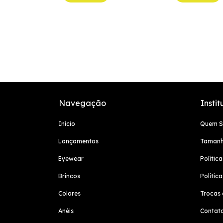
Navegação
Instit
Início
Quem 
Lançamentos
Tamanh
Eyewear
Polític
Brincos
Polític
Colares
Trocas 
Anéis
Contat