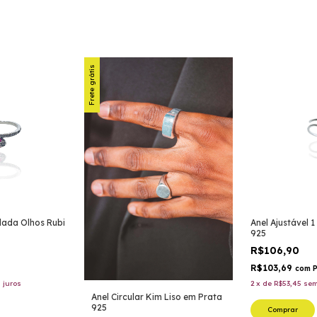
Frete grátis
lada Olhos Rubi
Anel Ajustável 
925
R$106,90
R$103,69
com
P
 juros
2
x
de
R$53,45
sem
Anel Circular Kim Liso em Prata
925
Comprar